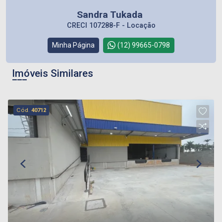
Sandra Tukada
CRECI 107288-F - Locação
Minha Página
(12) 99665-0798
Imóveis Similares
Cód.
40712