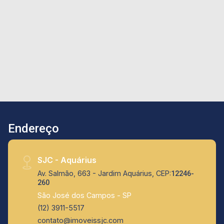
copinha - Pé-direito de m - Amplo pátio para
caminhões - Zoneamento industrial ZUPI 2 -
Localização estratégica próxima à Dutra,
próximo ao Parque Tecnológico de São José
dos Campos ? um dos maiores polos de
inovação do país, que abriga empresas, centros
de pesquisa e instituições de ensino voltadas à
tecnologia - região em forte expansão
tecnológica e industrial - Ideal para logística,
indústria leve, centros de distribuição, data
Endereço
centers e empresas de tecnologia. A região vem
se consolidando como uma verdadeira Cidade
Tecnológica, com a instalação de empresas de
SJC - Aquárius
ponta, centros educacionais e projetos como
Av. Salmão, 663 - Jardim Aquárius, CEP:
12246-
data centers e unidades do SENAI.
260
São José dos Campos - SP
(12) 3911-5517
contato@imoveissjc.com