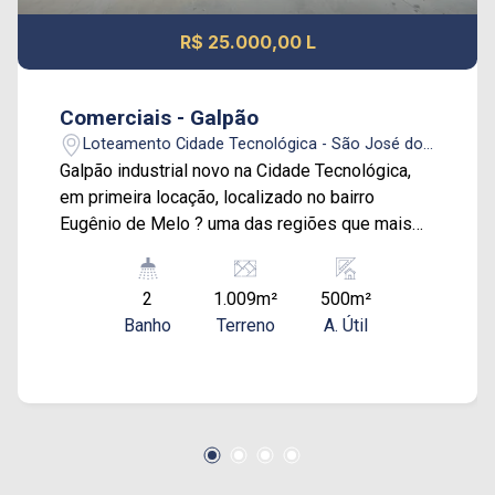
R$ 25.000,00 L
Comerciais - Galpão
Loteamento Cidade Tecnológica - São José dos
Campos/SP
Galpão industrial novo na Cidade Tecnológica,
em primeira locação, localizado no bairro
Eugênio de Melo ? uma das regiões que mais
cresce no eixo tecnológico e industrial do Vale
do Paraíba, com acesso direto à Rodovia
2
1.009m²
500m²
Presidente Dutra, principal corredor logístico
Banho
Terreno
A. Útil
entre São Paulo e Rio de Janeiro. Inserido em
zoneamento ZUPI 2, que permite atividades
industriais, comerciais e de serviços de médio a
alto impacto, para empresas que necessitam de
flexibilidade de uso e crescimento. Diferenciais:
- Galpão novo (1ª locação), 500 m² - 2 docas -
Escritório, cabine, 2 banheiros/vestiários e