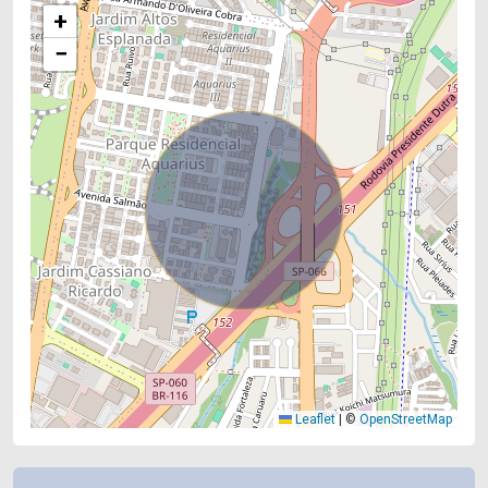
+
−
Leaflet
|
©
OpenStreetMap