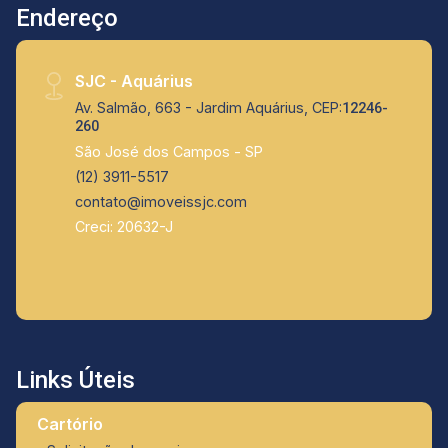
Endereço
SJC - Aquárius
Av. Salmão, 663 - Jardim Aquárius, CEP:
12246-
260
São José dos Campos - SP
(12) 3911-5517
contato@imoveissjc.com
Creci: 20632-J
Links Úteis
Cartório