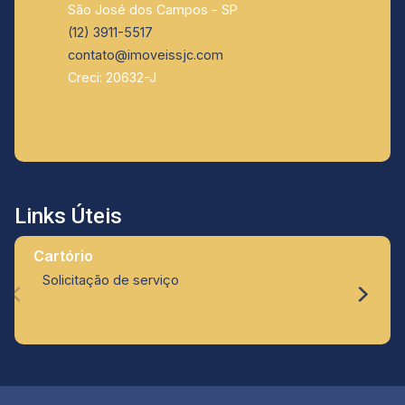
São José dos Campos - SP
(12) 3911-5517
contato@imoveissjc.com
Creci: 20632-J
Links Úteis
Cartório
Solicitação de serviço