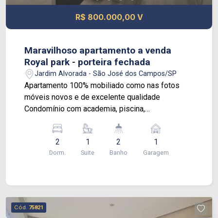
R$ 800.000,00 V
Maravilhoso apartamento a venda
Royal park - porteira fechada
Jardim Alvorada - São José dos Campos/SP
Apartamento 100% mobiliado como nas fotos
móveis novos e de excelente qualidade
Condomínio com academia, piscina,
churrasqueira, forno a lenha, salão de festas,
playground, brinquedoteca, Piscina, Salão de
2
1
2
1
jogos infantil, Salão de jogos adulto,
Dorm.
Suite
Banho
Garagem
Brinquedoteca, Parque infantil, Espaço Zen,
Petcare, Redário.
Cód.
75821