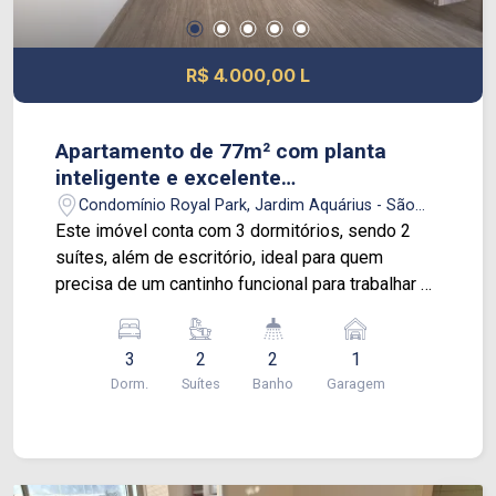
R$ 4.000,00 L
Apartamento de 77m² com planta
inteligente e excelente
aproveitamento dos espaços
Condomínio Royal Park, Jardim Aquárius - São
José dos Campos/SP
Este imóvel conta com 3 dormitórios, sendo 2
suítes, além de escritório, ideal para quem
precisa de um cantinho funcional para trabalhar ou
estudar em casa. A área social é muito bem
distribuída, com cozinha americana integrada à
3
2
2
1
sala para dois ambientes, criando um ambiente
Dorm.
Suítes
Banho
Garagem
moderno, aconchegante e perfeito para receber.
O apartamento é repleto de armários planejados,
oferecendo praticidade no dia a dia. Um dos
grandes destaques é a varanda gourmet ampla