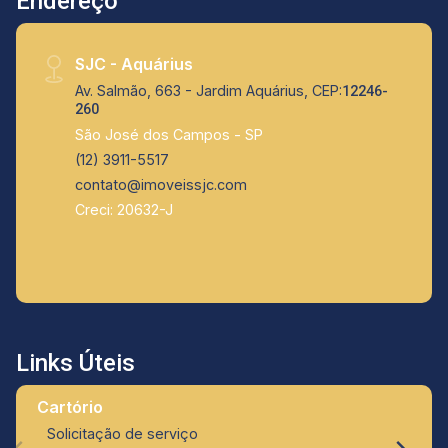
Endereço
SJC - Aquárius
Av. Salmão, 663 - Jardim Aquárius, CEP:
12246-
260
São José dos Campos - SP
(12) 3911-5517
contato@imoveissjc.com
Creci: 20632-J
Links Úteis
Cartório
Solicitação de serviço