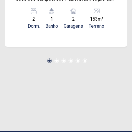
garagem: 2 vaga . Finalidade: Venda. O
condomínio possui portaria 24 hs,
2
1
2
153m²
estacionamento pra visitantes e ótimo lazer:
Dorm.
Banho
Garagens
Terreno
piscinas, quadra de areia, campo de futebol,
salão de festas, churrasqueiras e playground
NÃO PERCA TEMPO E AGENDE UMA VISITA!