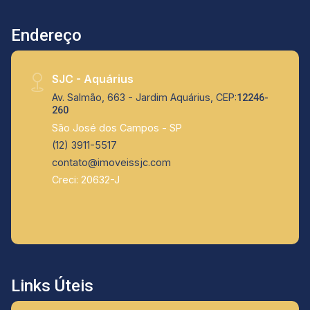
Endereço
SJC - Aquárius
Av. Salmão, 663 - Jardim Aquárius, CEP:
12246-
260
São José dos Campos - SP
(12) 3911-5517
contato@imoveissjc.com
Creci: 20632-J
Links Úteis