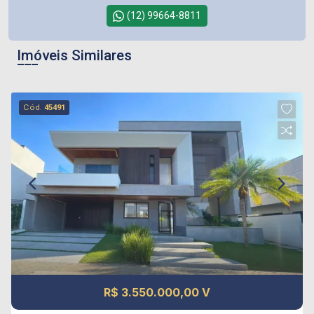
(12) 99664-8811
Imóveis Similares
Cód.
45491
R$ 3.550.000,00 V