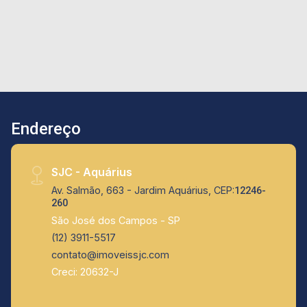
automações, móveis planejados e persianas
automatizadas. A área gourmet com
churrasqueira é o local ideal para receber
amigos e familiares, com integração perfeita
com a piscina para momentos de lazer
inesquecíveis. Não perca a oportunidade de
viver com conforto e estilo nesta casa dos
Endereço
sonhos. Agende sua visita hoje mesmo!
SJC - Aquárius
Av. Salmão, 663 - Jardim Aquárius, CEP:
12246-
260
São José dos Campos - SP
(12) 3911-5517
contato@imoveissjc.com
Creci: 20632-J