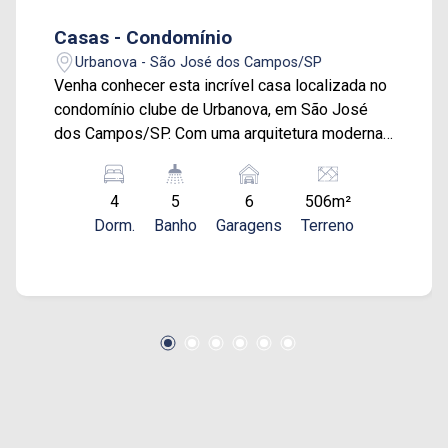
Casas - Condomínio
Urbanova - São José dos Campos/SP
Venha conhecer esta incrível casa localizada no
condomínio clube de Urbanova, em São José
dos Campos/SP. Com uma arquitetura moderna
e pronta para morar, esta casa oferece o melhor
em conforto e praticidade. Com 4 suítes
4
5
6
506m²
espaçosas, esta residência possui um terreno
Dorm.
Banho
Garagens
Terreno
generoso de 506m², proporcionando um quintal
amplo e ideal para momentos em família e para
os pets aproveitarem. Além disso, você poderá
desfrutar da economia de energia e
sustentabilidade com a geração de energia
solar própria (fotovoltaica). A área de lazer é um
destaque desta casa, com uma piscina aquecida
perfeita para relaxar em qualquer estação do
ano. Todos os cômodos estão equipados com
ar condicionado, além de contar com