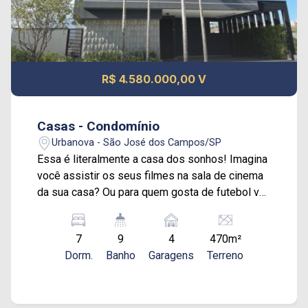
R$ 4.580.000,00 V
Casas - Condomínio
Urbanova - São José dos Campos/SP
Essa é literalmente a casa dos sonhos! Imagina
você assistir os seus filmes na sala de cinema
da sua casa? Ou para quem gosta de futebol ver
aquele clássico? Já imaginou? Então, vem
comigo que vamos conhecer essa casa
7
9
4
470m²
maravilhosa no Urbanova Ela tem 7 suítes, sala
Dorm.
Banho
Garagens
Terreno
de TV, sala de estar, sala de jantar, cozinha
totalmente planejada, despensa com prateleiras.
Piscina com borda infinita, sauna, spa, sala de
cinema. Casa totalmente automatizada com