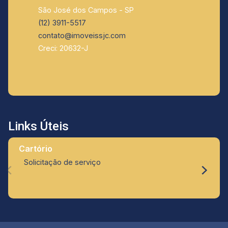
São José dos Campos - SP
(12) 3911-5517
contato@imoveissjc.com
Creci: 20632-J
Links Úteis
Cartório
Solicitação de serviço