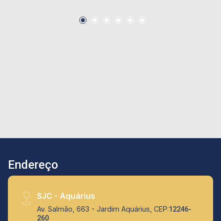
Alexa, inteiramente climatizada com 13
aparelhos de ar condicionado. A casa conta
também com adega, escritório, e mais um
ambiente na parte inferior da casa para receber
os amigos. Estuda permuta em casa em
condomínio fechado de menor valor
Endereço
SJC - Aquárius
Av. Salmão, 663 - Jardim Aquárius, CEP:
12246-
260