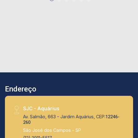
uma visita e preparar sua proposta...
Endereço
SJC - Aquárius
Av. Salmão, 663 - Jardim Aquárius, CEP:
12246-
260
São José dos Campos - SP
(12) 3911-5517