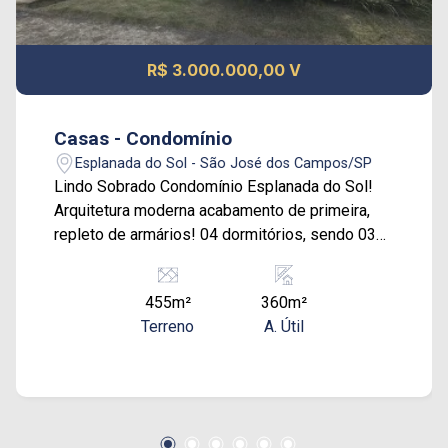
R$ 3.000.000,00 V
Casas - Condomínio
Esplanada do Sol - São José dos Campos/SP
Lindo Sobrado Condomínio Esplanada do Sol!
Arquitetura moderna acabamento de primeira,
repleto de armários! 04 dormitórios, sendo 03
suítes, closet, hidro, sacada, cozinha ampla,
escritório, sala de jantar, sala de estar, sala de
455m²
360m²
home Theater, amplo espaço de lazer, jardim,
Terreno
A. Útil
piscina, área coberta com churrasqueira, 04
vagas de garagem, Ótimo condomínio,
localização excelente com total infra estrutura e
lazer. Aceitamos apartamento como parte de
pagamento, analisamos proposta, venha fazer