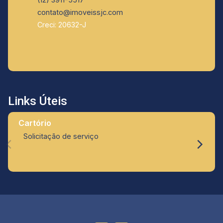
contato@imoveissjc.com
Creci: 20632-J
Links Úteis
Cartório
Solicitação de serviço