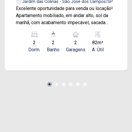
Jardim das Colinas - São José dos Campos/SP
Excelente oportunidade para venda ou locação!
Apartamento mobiliado, em andar alto, sol da
manhã, com acabamento impecável, sacada
ampla e ambientes bem planejados. São 82 m²
distribuídos em 2 dormitórios, sendo 1 suíte
2
2
2
82m²
com armários e o outro como escritório, sala
Dorm.
Banho
Garagens
A. Útil
espaçosa com sofá, TV, rack e mesa de jantar;
cozinha planejada equipada com fogão, além de
área de serviço com máquina de lavar e
aquecedor à gás. A suíte conta ainda com cama
de casal e TV O imóvel possui piso porcelanato,
iluminação em LED e 2 vagas de garagem no
subsolo. Condomínio com portaria 24 hs, vagas
de visitantes e lazer completo: piscinas, sauna,
sala de ginástica, churrasqueiras, salão de
festas e playground