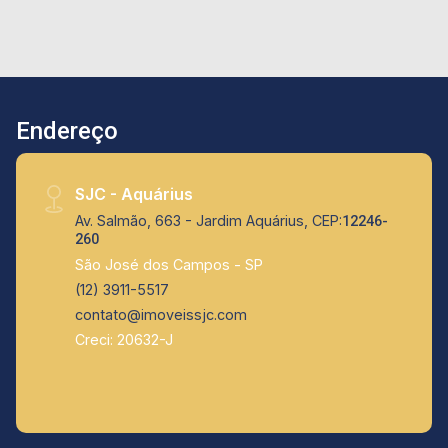
Endereço
SJC - Aquárius
Av. Salmão, 663 - Jardim Aquárius, CEP:
12246-
260
São José dos Campos - SP
(12) 3911-5517
contato@imoveissjc.com
Creci: 20632-J