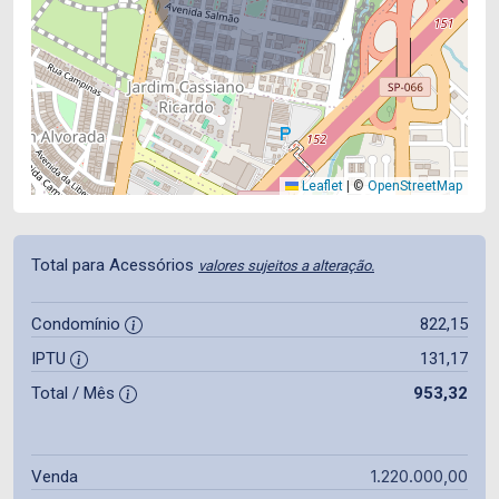
Leaflet
|
©
OpenStreetMap
Total para Acessórios
valores sujeitos a alteração.
Condomínio
822,15
IPTU
131,17
Total / Mês
953,32
1.220.000,00
Venda