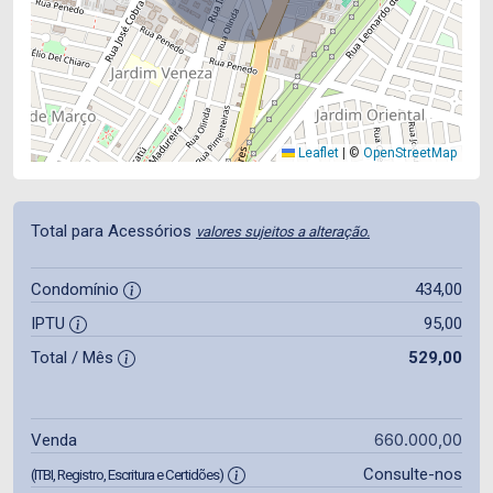
Leaflet
|
©
OpenStreetMap
Total para Acessórios
valores sujeitos a alteração.
Condomínio
434,00
IPTU
95,00
Total / Mês
529,00
660.000,00
Venda
Consulte-nos
(ITBI, Registro, Escritura e Certidões)