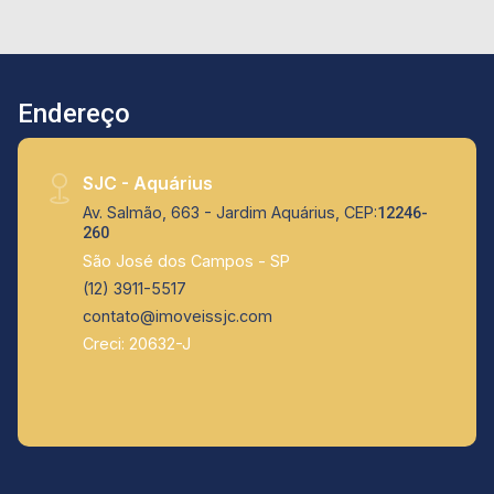
valorizada e com infraestrutura de primeira.
Endereço
SJC - Aquárius
Av. Salmão, 663 - Jardim Aquárius, CEP:
12246-
260
São José dos Campos - SP
(12) 3911-5517
contato@imoveissjc.com
Creci: 20632-J