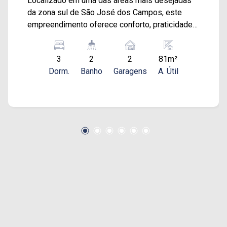
Localizado em uma das áreas mais desejadas
da zona sul de São José dos Campos, este
empreendimento oferece conforto, praticidade e
modernidade. Com 80,81 m², o apartamento
conta com uma planta bem distribuída em 3
3
2
2
81m²
dormitórios, incluindo 1 suíte espaçosa para o
Dorm.
Banho
Garagens
A. Útil
conforto e privacidade de toda a família. A área
social se destaca com uma sala de estar ampla,
perfeita para momentos de descontração e
convivência, além de uma sala de jantar
integrada com a cozinha, criando um ambiente
funcional e moderno. A varanda com
churrasqueira é um diferencial, oferecendo um
espaço ideal para receber amigos e familiares e
curtir o clima de São José dos Campos. O
apartamento ainda inclui uma área de serviço
prática e discreta, além de 2 vagas de garagem
para maior comodidade. Este é o lugar ideal para
quem busca um lar completo, em uma região