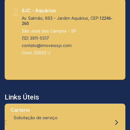
posicionado em uma região valorizada, cercado
SJC - Aquárius
por uma vasta rede de comércios
Av. Salmão, 663 - Jardim Aquárius, CEP:
12246-
(supermercados, farmácias, padarias e
260
restaurantes), além de estar próximo às
São José dos Campos - SP
melhores escolas da região e com fácil acesso
(12) 3911-5517
às principais avenidas e vias expressas da
contato@imoveissjc.com
cidade. Não perca esta oportunidade única de
Creci: 20632-J
morar bem e com segurança. Agende sua visita
agora mesmo!
Links Úteis
Cartório
Solicitação de serviço