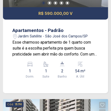
R$ 590.000,00 V
Apartamentos - Padrão
Jardim Satélite - São José dos Campos/SP
Esse charmoso apartamento de 1 quarto com
suíte é a escolha perfeita pra quem busca
praticidade sem abrir mão do conforto. Com um
layout inteligente, o espaço é bem distribuído e
aproveitado ao máximo, ideal pra quem valoriza
1
1
2
54 m²
cada metro quadrado. A cozinha já vem equipada
Dorm.
Suite
Banho
A. Útil
com móveis planejados, oferecendo praticidade
no dia a dia e um visual clean e moderno. O
banheiro da suíte também conta com armários
sob medida, trazendo organização e um
acabamento caprichado. E o grande destaque vai
Cód.
75791
para a sacada ? espaçosa, aconchegante e com