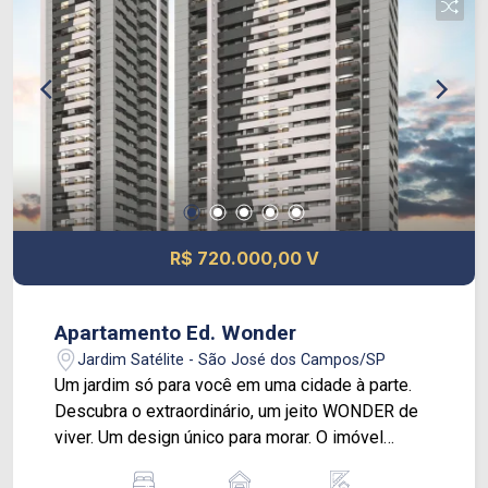
móveis planejados, perfeita pra criar seu cantinho
de relaxamento ou até mesmo um home office
com vista. O Edifício Wonder entrega tudo o que
você precisa: estrutura moderna e localização
estratégica
R$ 720.000,00 V
Apartamento Ed. Wonder
Jardim Satélite - São José dos Campos/SP
Um jardim só para você em uma cidade à parte.
Descubra o extraordinário, um jeito WONDER de
viver. Um design único para morar. O imóvel
oferece preparação para ar condicionado e uma