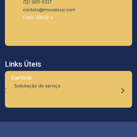
(12) 3911-5517
contato@imoveissjc.com
Creci: 20632-J
Links Úteis
Cartório
Solicitação de serviço