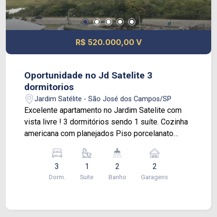
R$ 520.000,00 V
Oportunidade no Jd Satelite 3
dormitorios
Jardim Satélite - São José dos Campos/SP
Excelente apartamento no Jardim Satelite com
vista livre ! 3 dormitórios sendo 1 suíte. Cozinha
americana com planejados Piso porcelanato
Iluminação e Gesso Banheiros com box e
armários Prédio com elevador. agende ja sua
3
1
2
2
visita !
Dorm.
Suite
Banho
Garagens