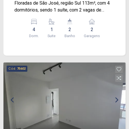
Floradas de São José, região Sul 113m², com 4
dormitórios, sendo 1 suíte, com 2 vagas de
garagem cobertas. Sala ampla para 2 ambientes
com sacada e churrasqueira, cozinha espaçosa
4
1
2
2
com passa prato, e com armários. Aquecimento a
Dorm.
Suite
Banho
Garagens
gás, lavabo e banheiro social Condomínio,
completo com: piscina adulto e infantil,
churrasqueira, salão de festas, playground e
academia. Agende sua visita agora mesmo!
Cód.
75602