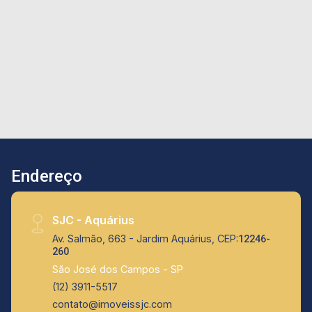
livre. O imóvel ainda conta com hobbybox e 1
vaga de garagem . No condomínio, você
encontrará excelente infraestrutura de lazer e
portaria 24 horas
Endereço
SJC - Aquárius
Av. Salmão, 663 - Jardim Aquárius, CEP:
12246-
260
São José dos Campos - SP
(12) 3911-5517
contato@imoveissjc.com