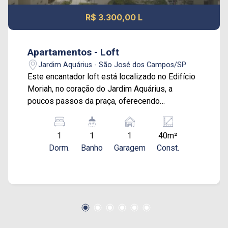
R$ 3.300,00 L
Apartamentos - Loft
Jardim Aquárius - São José dos Campos/SP
Este encantador loft está localizado no Edifício
Moriah, no coração do Jardim Aquárius, a
poucos passos da praça, oferecendo
praticidade e conforto. Em andar alto, o imóvel
proporciona uma vista livre e ensolarada pela
1
1
1
40m²
manhã, aproveitando ao máximo a luz natural. O
Dorm.
Banho
Garagem
Const.
loft é semi mobiliado, contando com sofá, cama
de casal, cooktop e geladeira, ideal para quem
busca um espaço funcional e aconchegante.
Além disso, o ambiente é repleto de armários
planejados, otimizando cada canto do imóvel. A
varanda é ampla, com bancada e pia, perfeita
para momentos de lazer e convivência ao ar