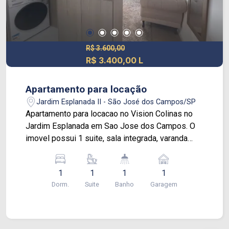
R$ 3.600,00
R$ 3.400,00 L
Apartamento para locação
Jardim Esplanada II - São José dos Campos/SP
Apartamento para locacao no Vision Colinas no
Jardim Esplanada em Sao Jose dos Campos. O
imovel possui 1 suite, sala integrada, varanda
com fechamento em vidro, cozinha planejada e 1
vaga de garagem. Conta com armarios planejados
1
1
1
1
na cozinha, na suite e no banheiro, oferecendo
Dorm.
Suite
Banho
Garagem
praticidade e melhor aproveitamento dos
espacos. A suite possui ar condicionado, janela
com blackout e banheiro com gabinete e box.
Possui tambem um balcao funcional que pode