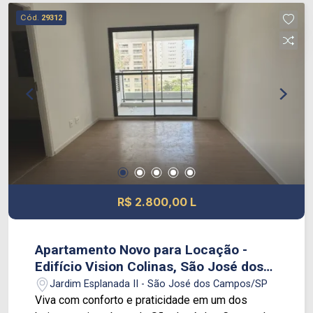
ser utilizado para refeicoes ou como espaco de
Cód.
29312
trabalho. Condominio com lazer completo,
incluindo piscina, academia, churrasqueira,
espaco gourmet, salao de festas, playground,
spa e lavanderia coletiva. Localizacao
privilegiada, proxima ao Pao de Acucar,
farmacias, escolas, academias e com facil
acesso a Dutra e Anel Viario.
R$ 2.800,00 L
Apartamento Novo para Locação -
Edifício Vision Colinas, São José dos
Campos
Jardim Esplanada II - São José dos Campos/SP
Viva com conforto e praticidade em um dos