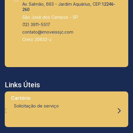
Av. Salmão, 663 - Jardim Aquárius, CEP:
12246-
260
São José dos Campos - SP
(12) 3911-5517
contato@imoveissjc.com
Creci: 20632-J
Links Úteis
Cartório
Solicitação de serviço