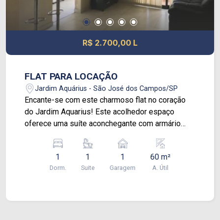
R$ 2.700,00 L
FLAT PARA LOCAÇÃO
Jardim Aquárius - São José dos Campos/SP
Encante-se com este charmoso flat no coração
do Jardim Aquarius! Este acolhedor espaço
oferece uma suíte aconchegante com armário
planejado e elegante piso frio, proporcionando
conforto e praticidade. A sala ampla convida à
1
1
1
60 m²
descontração, enquanto a cozinha completa
Dorm.
Suite
Garagem
A. Útil
acrescenta funcionalidade ao seu dia-a-dia. Com
a conveniência de uma vaga de garagem coberta,
este flat se destaca pela localização privilegiada
e pelo ambiente acolhedor. O melhor disso tudo é
que ele está completamente mobiliado!! Agende