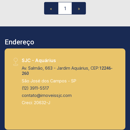
uma visita e descubra o seu novo lar!
«
1
»
Endereço
SJC - Aquárius
Av. Salmão, 663 - Jardim Aquárius, CEP:
12246-
260
São José dos Campos - SP
(12) 3911-5517
contato@imoveissjc.com
Creci: 20632-J