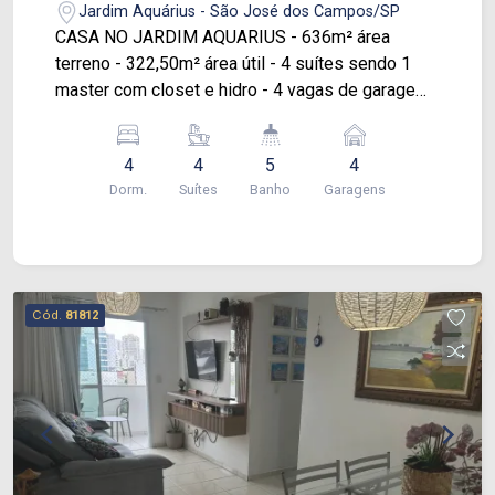
Jardim Aquárius - São José dos Campos/SP
CASA NO JARDIM AQUARIUS - 636m² área
terreno - 322,50m² área útil - 4 suítes sendo 1
master com closet e hidro - 4 vagas de garagem
Diferenciais: - Ar condicionado em todos os
ambientes - Sala de cinema - 3 salas - Escritório
4
4
5
4
- Lavabo - Despensa - Quarto e WC de
Dorm.
Suítes
Banho
Garagens
empregada - Piscina climatizada - Sauna -
Piscina - Área gourmet com churrasqueira e
espaço para jogos
Cód.
81812