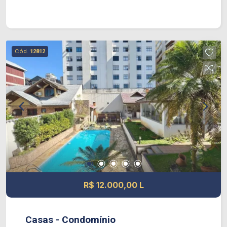
de lazer, ideal para o conforto de toda a família.
Características do imóvel: * 3 dormitórios * Sala
de estar * Sala de jantar * Cozinha funcional *
Lavabo * Banheiro social * Área de serviço
Cód.
12812
Diferenciais: * Ambientes amplos, bem
iluminados e ventilados * Excelente distribuição
dos espaços * Espaço gourmet com
churrasqueira, perfeito para reunir familiares e
amigos * Imóvel ideal para quem busca conforto
e praticidade
R$ 12.000,00 L
Casas - Condomínio