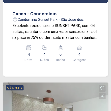
supermercados, padarias, restaurantes,
academias, feira livre, escolas e diversos
Casas - Condomínio
serviços, facilitando o dia a dia e proporcionando
Condomínio Sunset Park - São José dos
excelente qualidade de vida. Uma oportunidade
Campos/SP
Excelente residencia no SUNSET PARK, com 04
única para quem deseja morar com conforto,
suítes, escritorio com uma vista sensacional. sol
segurança e em uma localização privilegiada.
na piscina 75% do dia , suite master com banheira
e closet,todas as suites com ar condicionado,
sala com lareira, e roupeiro no corredor dos
4
4
6
4
quartos. Todos os dormitorios com armarios
Dorm.
Suítes
Banho
Garagens
embutido.
Cód.
45812