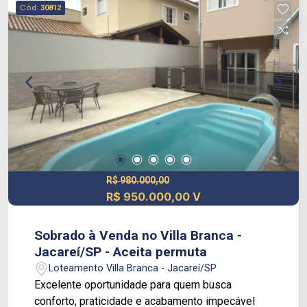
Cód.
30812
confortáveis, incluindo uma suíte aconchegante,
garantindo privacidade e bem-estar. Os
acabamentos de qualidade e a excelente
iluminação natural tornam cada ambiente ainda
mais agradável. O condomínio oferece
infraestrutura completa de lazer e segurança,
proporcionando qualidade de vida e tranquilidade
para seus moradores. Localização privilegiada,
próxima a comércios, escolas, supermercados,
restaurantes e com fácil acesso às principais
vias da cidade. 143 m² de conforto, elegância e
R$ 980.000,00
R$ 950.000,00 V
exclusividade esperando por você! Agende sua
visita e venha conhecer seu novo lar.
Sobrado à Venda no Villa Branca -
Jacareí/SP - Aceita permuta
Loteamento Villa Branca - Jacareí/SP
Excelente oportunidade para quem busca
conforto, praticidade e acabamento impecável