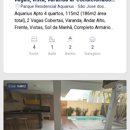
andar alto.
Parque Residencial Aquarius - São José dos
Campos/SP
Aquarius Apto 4 quartos, 115m2 (186m2 área
total), 2 Vagas Cobertas, Varanda, Andar Alto,
Frente, Vistas, Sol da Manhã, Completo Armários
Costa Flores, 2 banheiros + lavabo, Equipadão, 4x
Ar Condicionado nos 4 Quartos, Duplo Home
4
1
2
2
Office, Hobby Box, COMPLETÃO, MODERNO,
Dorm.
Suite
Banho
Garagens
Entrar e Morar. Condomínio: Portaria 24hs
Biometria Facial Piscina com Deck Jardim Frontal
Salão Festas Salão Jogos Água individual
Bluetooth
Cód.
54812