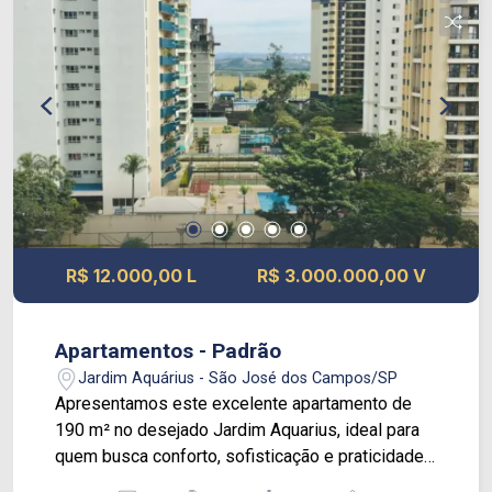
necessária para o dia a dia. Uma excelente
oportunidade para morar com qualidade de vida
em um bairro completo e de fácil acesso. Agende
uma visita e venha conhecer este belo imóvel!
R$ 12.000,00 L
R$ 3.000.000,00 V
Apartamentos - Padrão
Jardim Aquárius - São José dos Campos/SP
Apresentamos este excelente apartamento de
190 m² no desejado Jardim Aquarius, ideal para
quem busca conforto, sofisticação e praticidade.
O imóvel conta com 4 suítes amplas,