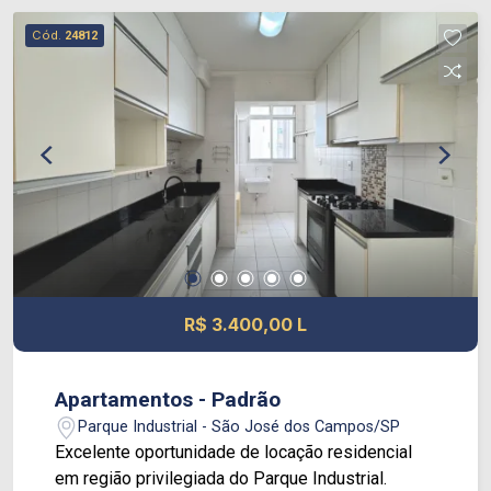
aproveitamento de espaço; Banheiro social e
Cód.
24812
excelente distribuição dos ambientes; Área
gourmet com churrasqueira, ideal para reunir
amigos e familiares; Piscina, perfeita para os
momentos de lazer; Vaga para até 4 carros. Tudo
isso em um condomínio que oferece segurança,
tranquilidade e um ambiente agradável para viver.
Agende uma visita e venha conhecer seu novo
lar!
R$ 3.400,00 L
Apartamentos - Padrão
Parque Industrial - São José dos Campos/SP
Excelente oportunidade de locação residencial
em região privilegiada do Parque Industrial.