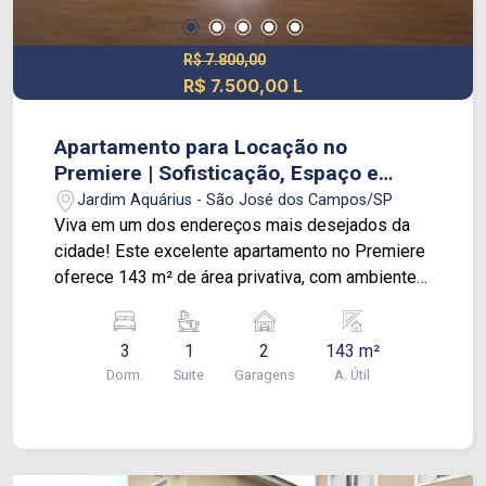
R$ 7.800,00
R$ 7.500,00 L
Apartamento para Locação no
Premiere | Sofisticação, Espaço e
Conforto
Jardim Aquárius - São José dos Campos/SP
Viva em um dos endereços mais desejados da
cidade! Este excelente apartamento no Premiere
oferece 143 m² de área privativa, com ambientes
amplos, bem distribuídos e pensados para
proporcionar conforto e praticidade para toda a
3
1
2
143 m²
família. O imóvel conta com uma espaçosa sala
Dorm.
Suite
Garagens
A. Útil
para vários ambientes, integrada à varanda
gourmet, perfeita para receber amigos e
familiares. A cozinha possui ótimo espaço e
funcionalidade, além de área de serviço
independente. Na área íntima, são dormitórios