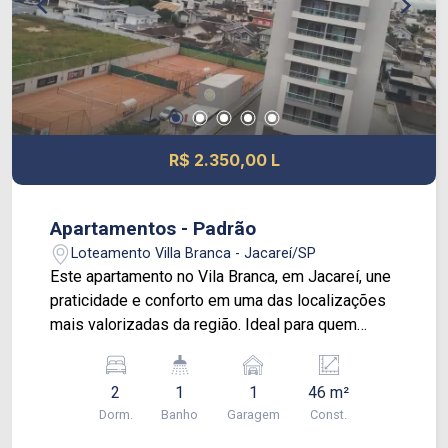
R$ 2.350,00 L
Apartamentos - Padrão
Loteamento Villa Branca - Jacareí/SP
Este apartamento no Vila Branca, em Jacareí, une
praticidade e conforto em uma das localizações
mais valorizadas da região. Ideal para quem
busca um imóvel pronto para morar, ele se
destaca pelo excelente aproveitamento de
2
1
1
46 m²
espaço e incidência de luz natural. Dois
Dorm.
Banho
Garagem
Const.
dormitórios com móveis planejados de alta
qualidade. Um banheiro social, moderno com box