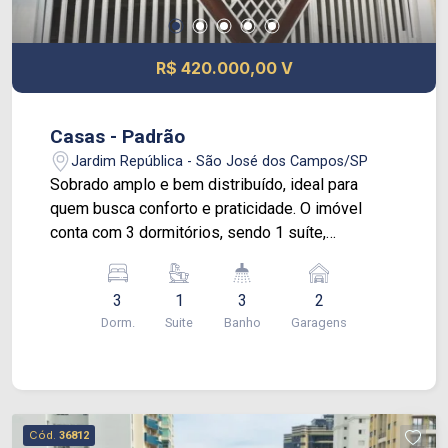
R$ 420.000,00 V
Casas - Padrão
Jardim República - São José dos Campos/SP
Sobrado amplo e bem distribuído, ideal para
quem busca conforto e praticidade. O imóvel
conta com 3 dormitórios, sendo 1 suíte,
proporcionando mais privacidade e conforto para
toda a família. Dispõe de 2 vagas de garagem e
3
1
3
2
uma excelente área de lazer com churrasqueira e
Dorm.
Suite
Banho
Garagens
fogão a lenha, perfeita para reunir amigos e
familiares em momentos especiais. Localizado
em uma região privilegiada, o sobrado está
próximo a escolas, ponto de ônibus e comércio
em geral, oferecendo toda a comodidade
Cód.
36812