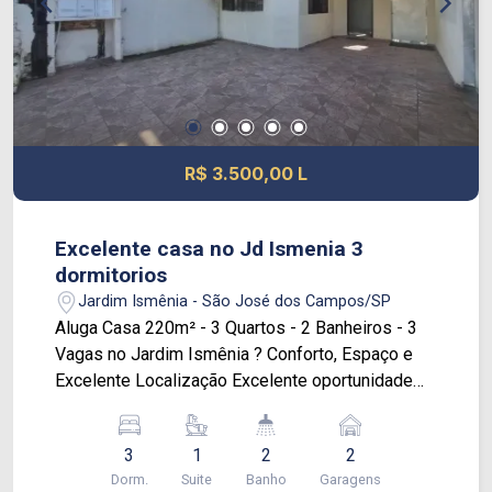
R$ 3.500,00 L
Excelente casa no Jd Ismenia 3
dormitorios
Jardim Ismênia - São José dos Campos/SP
Aluga Casa 220m² - 3 Quartos - 2 Banheiros - 3
Vagas no Jardim Ismênia ? Conforto, Espaço e
Excelente Localização Excelente oportunidade
para quem busca uma casa espaçosa, funcional e
bem localizada em São José dos Campos.
3
1
2
2
Situada no Jardim Ismênia, esta residência
Dorm.
Suite
Banho
Garagens
oferece ambientes amplos e uma agradável área