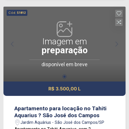
portaria 24 hs e lazer: Piscinas adulto e infantil
Quadra poliesportiva Playground Salões de
Cód.
51812
festas Churrasqueira OBS: O valor do condomínio
já inclui água e gás. (PARA LOCAÇÃO O VALOR É
R$600,00) Ótima localização, próximo ao
Supermercado Villarreal, padarias, farmácias,
Imagem em
escolas e todo o comércio da região. Ideal para
preparação
quem busca conforto, praticidade e qualidade de
vida.
disponível em breve
R$ 3.500,00 L
Apartamento para locação no Tahiti
Aquarius ? São José dos Campos
Jardim Aquárius - São José dos Campos/SP