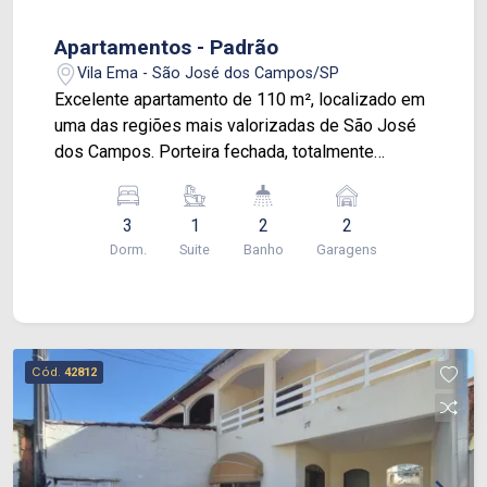
Apartamentos - Padrão
Vila Ema - São José dos Campos/SP
Excelente apartamento de 110 m², localizado em
uma das regiões mais valorizadas de São José
dos Campos. Porteira fechada, totalmente
mobiliado, decorado e equipado, pronto para
morar Características do apartamento: 3
3
1
2
2
dormitórios, sendo 1 suíte Banheiro americano
Dorm.
Suite
Banho
Garagens
atendendo os outros 2 quartos Lavabo Sala
ampla e integrada Sacada gourmet com
churrasqueira Cozinha planejada e equipada 2
vagas de garagem Fechadura eletrônica Vendido
porteira fechada Condomínio com lazer completo:
Cód.
42812
Piscina Sauna Academia Salão de jogos
Brinquedoteca Quadra poliesportiva
Churrasqueira Forno a lenha Salão de festas