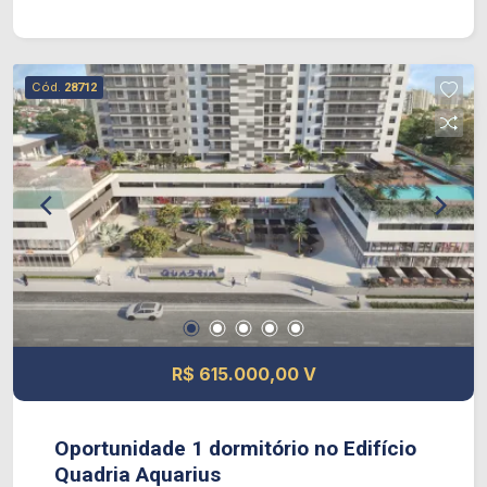
e armário. Cozinha planejada com fogão cooktop.
Sala aconchegante com luz natural bem ventilada
e sol da tarde, andar alto com vista livre. Uma
Cód.
28712
vaga de garagem descoberta, (com projeto já em
analise para cobrir). Condomínio: Portaria e
monitoramento 24 horas. Estacionamento
exclusivo para visitantes em frente ao
condomínio. Condomínio com lazer completo,
piscina, churrasqueira, playground, quadra
poliesportiva. Próximo ao Shopping, Mc
Donald`s, farmácia, escolas. Agende sua visita!!!
R$ 615.000,00 V
Oportunidade 1 dormitório no Edifício
Quadria Aquarius