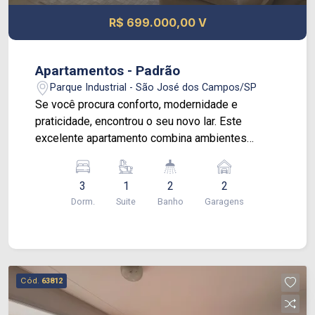
ótimas escolas.
R$ 699.000,00 V
Apartamentos - Padrão
Parque Industrial - São José dos Campos/SP
Se você procura conforto, modernidade e
praticidade, encontrou o seu novo lar. Este
excelente apartamento combina ambientes
amplos, acabamento de qualidade e uma
localização privilegiada para facilitar o seu dia a
3
1
2
2
dia. Área Íntima com 3 dormitórios
Dorm.
Suite
Banho
Garagens
aconchegantes, sendo 1 suíte equipada com
armários planejados de excelente padrão. Sala
espaçosa para 2 ambientes, perfeita para
receber amigos e familiares. Varanda com
fechamento em vidro, ideal para momentos de
Cód.
63812
relaxamento em qualquer estação do ano.
Localizado em andar alto, garantindo uma vista