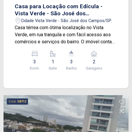
Casa para Locação com Edícula -
Vista Verde - São José dos
Campos/SP
Cidade Vista Verde - São José dos Campos/SP
Casa térrea com ótima localização no Vista
Verde, em rua tranquila e com fácil acesso aos
comércios e serviços do bairro. O imóvel conta
com 3 dormitórios, sendo 1 suíte, sala
aconchegante, piso cerâmico em todos os
3
1
3
2
ambientes e vaga para 2 carros. Possui também
Dorm.
Suite
Banho
Garagens
jardim na frente, trazendo mais conforto e
agradável área externa. Nos fundos, uma ampla
edícula oferece cozinha, copa, quarto e banheiro,
ideal para uso como espaço de apoio, home
office ou acomodação adicional. Uma boa
Cód.
58712
oportunidade para quem busca um imóvel
espaçoso em uma das melhores localizações do
bairro.