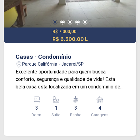
R$ 7.000,00
R$ 6.500,00 L
Casas - Condomínio
Parque Califórnia - Jacareí/SP
Excelente oportunidade para quem busca
conforto, segurança e qualidade de vida! Esta
bela casa está localizada em um condomínio de
ótima localização, com fácil acesso às principais
vias da cidade e próxima a comércios, escolas e
3
1
3
4
serviços. O imóvel conta com: 3 dormitórios,
Dorm.
Suite
Banho
Garagens
sendo 1 suíte; 1 dormitório com móveis
planejados; Sala ampla, proporcionando conforto
e integração para toda a família; Cozinha
totalmente planejada, funcional e com ótimo