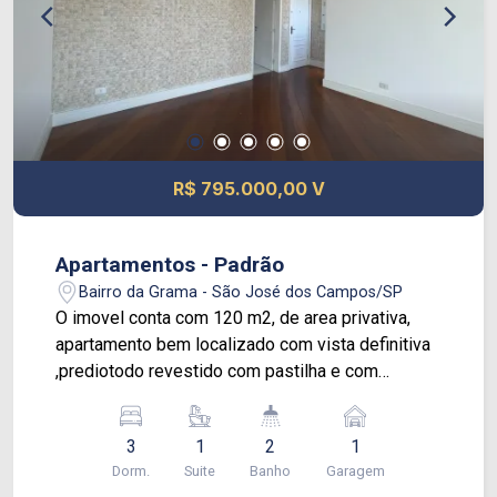
R$ 795.000,00 V
Apartamentos - Padrão
Bairro da Grama - São José dos Campos/SP
O imovel conta com 120 m2, de area privativa,
apartamento bem localizado com vista definitiva
,prediotodo revestido com pastilha e com
potencial de valorização. 03 dormitorios (com 1
suite) com armarios 03 banheiros 01 vaga de
3
1
2
1
garagem 01 sala espacosa 01 cozinha com
Dorm.
Suite
Banho
Garagem
armarios, area de servico com comodo para