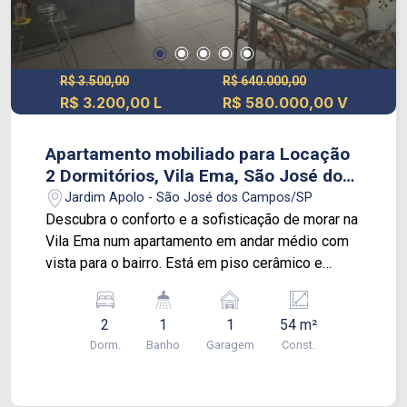
R$ 3.500,00
R$ 640.000,00
R$ 3.200,00 L
R$ 580.000,00 V
Apartamento mobiliado para Locação
2 Dormitórios, Vila Ema, São José dos
Campos
Jardim Apolo - São José dos Campos/SP
Descubra o conforto e a sofisticação de morar na
Vila Ema num apartamento em andar médio com
vista para o bairro. Está em piso cerâmico e
mobiliado com: - Sala: sofá, rack com TV e mesa
4 cadeiras - Cozinhaplanejada: geladeira, fogão e
2
1
1
54 m²
microondas - Área de serviço com lavadora de
Dorm.
Banho
Garagem
Const.
roupas - Dormitórios: 1 com cama de casal/TV e
outro com cama de solteiro - Sacada com
mesinha e 2 cadeiras Condomínio completo com