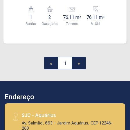
1
2
76.11 m²
76.11 m²
Banho
Garagens
Terreno
A. Útil
«
1
»
Endereço
SJC - Aquárius
Av. Salmão, 663 - Jardim Aquárius, CEP:
12246-
260