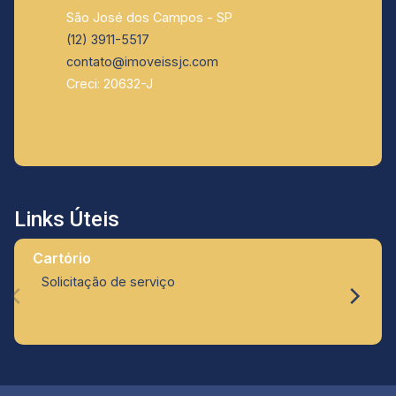
São José dos Campos - SP
(12) 3911-5517
contato@imoveissjc.com
Creci: 20632-J
Links Úteis
Cartório
Solicitação de serviço