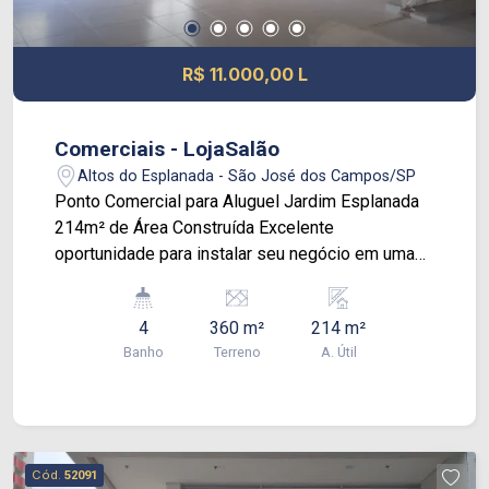
R$ 11.000,00 L
Comerciais - LojaSalão
Altos do Esplanada - São José dos Campos/SP
Ponto Comercial para Aluguel Jardim Esplanada
214m² de Área Construída Excelente
oportunidade para instalar seu negócio em uma
das melhores localizações do Jardim Esplanada!
Este ponto comercial conta com 214 metros
4
360 m²
214 m²
quadrados de área construída, oferecendo uma
Banho
Terreno
A. Útil
estrutura completa e versátil para diversos
segmentos. Destaques do imóvel: 2 amplos
salões, ideais para atendimento ao público,
showroom, loja ou área operacional; 2 salas para
escritórios, perfeitas para administração,
Cód.
52091