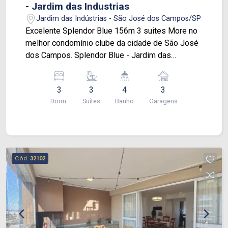
- Jardim das Industrias
Jardim das Indústrias - São José dos Campos/SP
Excelente Splendor Blue 156m 3 suites More no
melhor condomínio clube da cidade de São José
dos Campos. Splendor Blue - Jardim das
Industrias Apartamento com 156 m², 3 suítes,
sala ampla com varanda gourmet, escritório,
3
3
4
3
lavabo, andar alto, cozinha toda planejada, área de
Dorm.
Suítes
Banho
Garagens
serviço, hobby box. Condomínio com o lazer mais
requisitado! Localização privilegiada próximo á
Jhonson, DUTRA, bancos, restaurantes,
mercados, Jardim Aquarius, escolas e fácil
acesso para principais vias do Vale. Vamos
Cód.
32102
agendar uma visita?