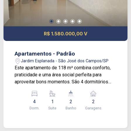
prevista: Julho de 2028 Seu novo capítulo
começa aqui. *Imagens do decorado de 85 m²
R$ 1.580.000,00 V
Apartamentos - Padrão
Jardim Esplanada - São José dos Campos/SP
Este apartamento de 118 m² combina conforto,
praticidade e uma área social perfeita para
aproveitar bons momentos. São 4 dormitórios
bem distribuídos, sendo 1 suíte com armários
planejados, além de cozinha e banheiros com
4
1
2
2
móveis sob medida que facilitam o dia a dia. A
Dorm.
Suite
Banho
Garagens
sala é ampla e integrada à sacada com
churrasqueira, ideal para receber amigos e curtir
em família, com privacidade e conforto. O espaço
é bem ventilado e iluminado, valorizando ainda