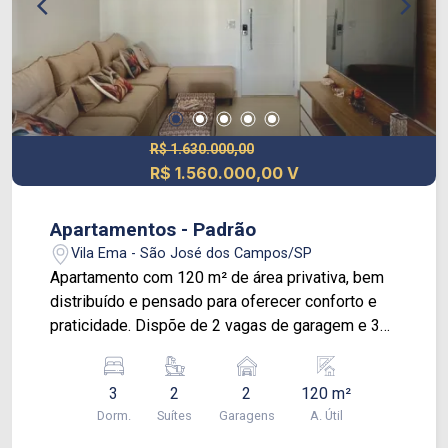
R$ 1.630.000,00
R$ 1.560.000,00 V
Apartamentos - Padrão
Vila Ema - São José dos Campos/SP
Apartamento com 120 m² de área privativa, bem
distribuído e pensado para oferecer conforto e
praticidade. Dispõe de 2 vagas de garagem e 3
dormitórios, sendo 2 suítes, garantindo mais
privacidade e comodidade. Conta com cozinha
3
2
2
120 m²
planejada, sala de estar ampla e sala de TV,
Dorm.
Suítes
Garagens
A. Útil
criando ambientes integrados e funcionais, ideais
para o dia a dia e para receber visitas.