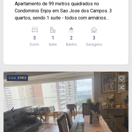
Apartamento de 99 metros quadrados no
Condominio Enjoy em Sao Jose dos Campos. 3
quartos, sendo 1 suite - todos com armários
planejados de alta qualidade. 3 vagas de
garagem Sala ampla com 2 ambientes Varanda
3
1
2
3
gourmet com cortina de vidro e integrada com a
Dorm.
Suite
Banho
Garagens
cozinha Cozinha planejada estilo americana
Lavabo moderno e mais um banheiro completo.
Ar condicionado no ambiente
Cód.
37412