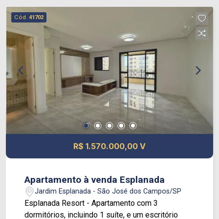
mais cada ambiente. A unidade conta com 2
Cód.
41702
vagas de garagem e está situada em um
condomínio com lazer completo, oferecendo
piscina, salão de festas, academia, playground e
diversas opções para todas as idades.
Disponível para venda ou locação. Uma excelente
oportunidade para quem busca qualidade de vida
em uma localização privilegiada.
R$ 1.570.000,00 V
Apartamento à venda Esplanada
Jardim Esplanada - São José dos Campos/SP
Esplanada Resort - Apartamento com 3
dormitórios, incluindo 1 suíte, e um escritório