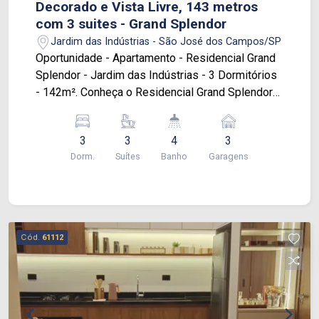
Decorado e Vista Livre, 143 metros
com 3 suites - Grand Splendor
Jardim das Indústrias - São José dos Campos/SP
Oportunidade - Apartamento - Residencial Grand
Splendor - Jardim das Indústrias - 3 Dormitórios
- 142m². Conheça o Residencial Grand Splendor
no Jardim das Indústrias em São José dos
Campos, uma oportunidade imperdível para viver
3
3
4
3
com conforto e praticidade! Este charmoso
Dorm.
Suítes
Banho
Garagens
apartamento de 142m² está estrategicamente
localizado próximo a comércios, escolas,
shoppings, supermercados, lojas de
conveniência, além de ter fácil acesso às
principais vias de acesso da cidade. Conheça as
Cód.
61112
características deste lindo apartamento: - 142m²
- 3 Dormitórios sendo três suítes - Sala para dois
ambientes com ar condicionado - Cozinha com
amplas janelas - 1 Lavabo - 3 Banheiros - Área de
serviços - 3 Vagas de garagem sendo duas