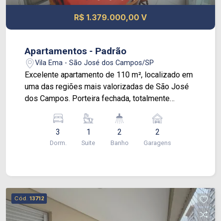
R$ 1.379.000,00 V
Apartamentos - Padrão
Vila Ema - São José dos Campos/SP
Excelente apartamento de 110 m², localizado em
uma das regiões mais valorizadas de São José
dos Campos. Porteira fechada, totalmente
mobiliado, decorado e equipado, pronto para
morar Características do apartamento: 3
3
1
2
2
dormitórios, sendo 1 suíte Banheiro americano
Dorm.
Suite
Banho
Garagens
atendendo os outros 2 quartos Lavabo Sala
ampla e integrada Sacada gourmet com
churrasqueira Cozinha planejada e equipada 2
vagas de garagem Fechadura eletrônica Vendido
porteira fechada Condomínio com lazer completo:
Cód.
13712
Piscina Sauna Academia Salão de jogos
Brinquedoteca Quadra poliesportiva