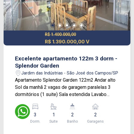
R$ 1.400.000,00
R$ 1.390.000,00 V
Excelente apartamento 122m 3 dorm -
Splendor Garden
Jardim das Indústrias - São José dos Campos/SP
Apartamento Splendor Garden 122m2 Andar alto
Sol da manhã 2 vagas de garagem paralelas 3
dormitórios (1 suite) Sala estendida Lavabo
Armários planejados (1 quarto de solteiro sem
armário) Despensa com prateleiras Varanda com
3
1
2
2
cortina de vidro Rede de proteção em todos os
Dorm.
Suite
Banho
Garagens
cômodos Hobby box Estuda permuta menor valor