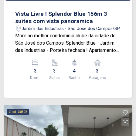
Vista Livre ! Splendor Blue 156m 3
suites com vista panoramica
Jardim das Indústrias - São José dos Campos/SP
More no melhor condomínio clube da cidade de
São José dos Campos. Splendor Blue - Jardim
das Industrias - Porteira fechada ! Apartamento
frente para o banhado, vista definitiva com 156
m², 3 suítes, sala ampla com varanda gourmet,
3
3
4
3
escritório, lavabo, cozinha toda planejada, área de
Dorm.
Suítes
Banho
Garagens
serviço, hobby box. Condomínio com o lazer mais
requisitado! Localização privilegiada próximo á
Jhonson, DUTRA, bancos, restaurantes,
mercados, Jardim Aquarius, escolas e fácil
acesso para principais vias do Vale. Vamos
Cód.
30302
agendar uma visita?