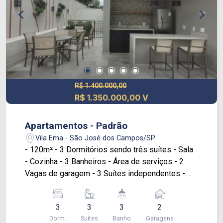
R$ 1.400.000,00
R$ 1.350.000,00 V
Apartamentos - Padrão
Vila Ema - São José dos Campos/SP
- 120m² - 3 Dormitórios sendo três suítes - Sala
- Cozinha - 3 Banheiros - Área de serviços - 2
Vagas de garagem - 3 Suítes independentes -
Varanda gourmet com churrasqueira a carvão
tradicional - Vagas de garagem subsolo - Piso
3
3
3
2
em 100% do apartamento - Box nos banheiros -
Dorm.
Suítes
Banho
Garagens
Infraestrutura completa de ar condicionado 4