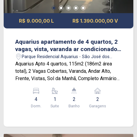
R$ 9.000,00 L
R$ 1.390.000,00 V
Aquarius apartamento de 4 quartos, 2
vagas, vista, varanda ar condicionado,
andar alto.
Parque Residencial Aquarius - São José dos
Campos/SP
Aquarius Apto 4 quartos, 115m2 (186m2 área
total), 2 Vagas Cobertas, Varanda, Andar Alto,
Frente, Vistas, Sol da Manhã, Completo Armários
Costa Flores, 2 banheiros + lavabo, Equipadão, 4x
Ar Condicionado nos 4 Quartos, Duplo Home
4
1
2
2
Office, Hobby Box, COMPLETÃO, MODERNO,
Dorm.
Suite
Banho
Garagens
Entrar e Morar. Condomínio: Portaria 24hs
Biometria Facial Piscina com Deck Jardim Frontal
Salão Festas Salão Jogos Água individual
Bluetooth