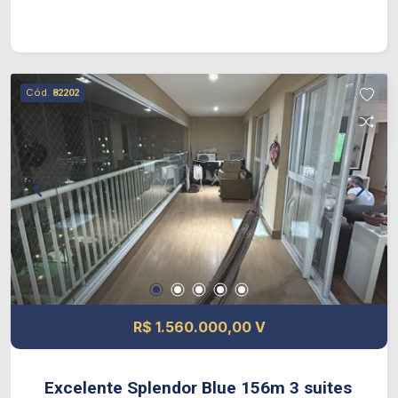
pontos de ar-condicionado - Fechadura
Biométrica - Persiana automatizada nas janelas
das suítes blackout - Depósitos privativos Lazer
do Condomínio: - Beach arena - Piscina adulto e
Cód.
82202
infantil - Bar da piscina - Churrasqueira -
Playground - Fitness completo - Salão de festas
multiuso - Espaço gourmet multiuso - Sauna seca
com ducha circular - Salão de jogos -
Brinquedoteca - Coworking de visitas - Car wash
- Pet place e dog wash - Casa de campo
multiuso - Wi-fi nas áreas comuns
R$ 1.560.000,00 V
Excelente Splendor Blue 156m 3 suites