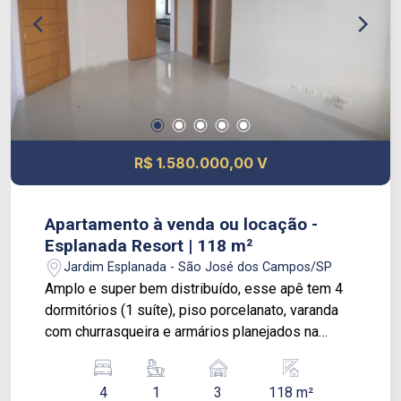
transporte na região.
R$ 1.580.000,00 V
Apartamento à venda ou locação -
Esplanada Resort | 118 m²
Jardim Esplanada - São José dos Campos/SP
Amplo e super bem distribuído, esse apê tem 4
dormitórios (1 suíte), piso porcelanato, varanda
com churrasqueira e armários planejados na
cozinha e nos quartos. São 3 vagas de garagem e
uma área social perfeita pra quem gosta de
4
1
3
118 m²
conforto e praticidade. O condomínio é completo: