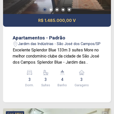
R$ 1.485.000,00 V
Apartamentos - Padrão
Jardim das Indústrias - São José dos Campos/SP
Excelente Splendor Blue 133m 3 suítes More no
melhor condomínio clube da cidade de São José
dos Campos. Splendor Blue - Jardim das
Industrias Apartamento com 133 m², 3 suítes,
sala ampla com varanda gourmet, escritório,
3
3
4
3
lavabo, andar alto, cozinha toda planejada, área de
Dorm.
Suítes
Banho
Garagens
serviço, hobby box. Condomínio com o lazer mais
requisitado! Localização privilegiada próximo á
Jhonson, DUTRA, bancos, restaurantes,
mercados, Jardim Aquarius, escolas e fácil
acesso para principais vias do Vale. Vamos
Cód.
59312