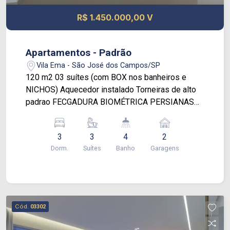
hoje mesmo e descubra o seu novo começo
R$ 1.450.000,00 V
nesta residência encantadora.
Apartamentos - Padrão
Vila Ema - São José dos Campos/SP
120 m2 03 suítes (com BOX nos banheiros e
NICHOS) Aquecedor instalado Torneiras de alto
padrao FECGADURA BIOMÉTRICA PERSIANAS
COM BLACKOUT AUTOMATIZADAS NAS SUÍTES
SACADA COM FECHAMENTO EM VIDROS Sala
3
3
4
2
ampla com 2 ambientes Cozinha independente
Dorm.
Suítes
Banho
Garagens
Área de serviço /2 vagas de garagem
PARALELAS /area tecnica para AR
CONDICIONADO/ GERADOR ENERGIA/ 4
PONTOS DE AR CONDICIONADO / Piso
excelente qualidade em todo apto
Cód.
03302