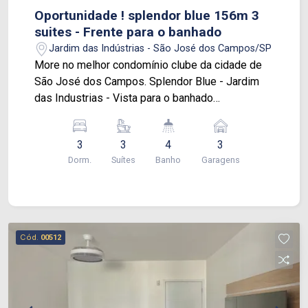
Oportunidade ! splendor blue 156m 3
suites - Frente para o banhado
Jardim das Indústrias - São José dos Campos/SP
More no melhor condomínio clube da cidade de
São José dos Campos. Splendor Blue - Jardim
das Industrias - Vista para o banhado
Apartamento com 156 m², 3 suítes, sala ampla
com varanda gourmet , fechada em vidro,
3
3
4
3
escritório, lavabo, andar alto, cozinha toda
Dorm.
Suítes
Banho
Garagens
planejada, área de serviço, hobby box.
Condomínio com o lazer mais requisitado!
Localização privilegiada próximo á Jhonson,
DUTRA, bancos, restaurantes, mercados, Jardim
Aquarius, escolas e fácil acesso para principais
Cód.
00512
vias do Vale. Vamos agendar uma visita?