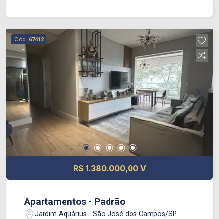
Cód.
67412
R$ 1.380.000,00 V
Apartamentos - Padrão
Jardim Aquárius - São José dos Campos/SP