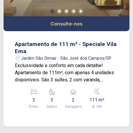
segurança e lazer, em uma localização
privilegiada no Jardim Aquarius. Agende uma
visita e venha conhecer essa oportunidade única!
Consulte-nos
Apartamento de 111 m² - Speciale Vila
Ema
Jardim São Dimas - São José dos Campos/SP
Exclusividade e conforto em cada detalhe!
Apartamento de 111m², com apenas 4 unidades
disponíveis. São 3 suítes, 2 com varanda,
trazendo mais privacidade e charme para cada
ambiente. A varanda gourmet integrada à cozinha,
3
3
2
111 m²
com churrasqueira a carvão, é perfeita para reunir
Dorm.
Suítes
Garagens
A. Útil
amigos e família com aquele clima especial de
fim de semana, todos os dias. O apê conta ainda
com espaço para home office, ideal para quem
busca praticidade no dia a dia, além de lavabo e