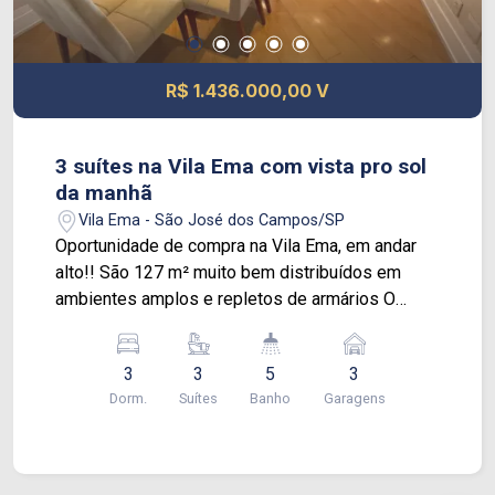
desfrutem de momentos de diversão e
relaxamento sem precisar sair de casa. A
localização privilegiada entre o Jardim Aquarius e
R$ 1.436.000,00 V
o Jardim Alvorada, próximo a hipermercados,
farmácias, restaurantes e outros comércios, além
do fácil acesso às principais vias da cidade,
3 suítes na Vila Ema com vista pro sol
tornam esse apartamento ainda mais atrativo
da manhã
para quem busca comodidade e praticidade no
Vila Ema - São José dos Campos/SP
dia a dia.
Oportunidade de compra na Vila Ema, em andar
alto!! São 127 m² muito bem distribuídos em
ambientes amplos e repletos de armários O
apartamento conta com 3 suítes(ar condicionado),
sala pra 2 ambientes, cozinha planejada, sem
3
3
5
3
falar na varanda com churrasqueira com cortina
Dorm.
Suítes
Banho
Garagens
de vidro e vista livre pro sol da manhã! 3 vagas
de garagem!! Além de amplo espaço dedicado
ao lazer, o condomínio tem portaria 24 hs, lazer
completo e estacionamento pra visitantes. Venha