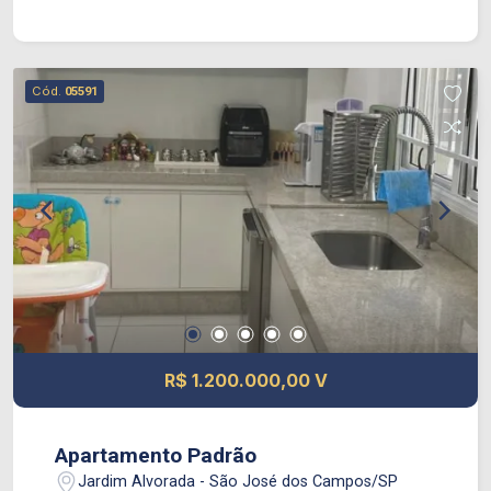
necessário para sua família e visitas. A suíte
principal é um verdadeiro refúgio, ideal para
relaxar após um longo dia. Além disso, uma suíte
Cód.
05591
americana oferece ainda mais conveniência e
conforto para os seus convidados ou familiares.
Sala de estar para você relaxar após um dia
cansativo, cozinha para testar receitas da família.
E a localização? Simplesmente imbatível! Viver
no Edifício Marinella significa ter acesso fácil a
todas as comodidades e serviços do centro da
cidade, sem abrir mão de uma atmosfera
residencial tranquila. Venha conhecer e se
encantar com este imóvel único que pode ser o
seu novo endereço!
R$ 1.200.000,00 V
Apartamento Padrão
Jardim Alvorada - São José dos Campos/SP