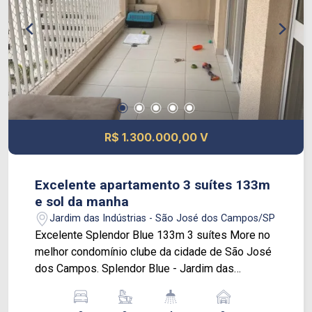
com ducha circular - Salão de jogos -
Brinquedoteca - Coworking de visitas - Car wash
- Pet place e dog wash - Casa de campo
multiuso - Wi-fi nas áreas comuns
R$ 1.300.000,00 V
Excelente apartamento 3 suítes 133m
e sol da manha
Jardim das Indústrias - São José dos Campos/SP
Excelente Splendor Blue 133m 3 suítes More no
melhor condomínio clube da cidade de São José
dos Campos. Splendor Blue - Jardim das
Industrias Apartamento com 133 m², 3 suítes,
sala ampla com varanda gourmet, escritório,