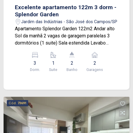
Excelente apartamento 122m 3 dorm -
Splendor Garden
Jardim das Indústrias - São José dos Campos/SP
Apartamento Splendor Garden 122m2 Andar alto
Sol da manhã 2 vagas de garagem paralelas 3
dormitórios (1 suite) Sala estendida Lavabo
Armários planejados (1 quarto de solteiro sem
armário) Despensa com prateleiras Varanda com
3
1
2
2
cortina de vidro Rede de proteção em todos os
Dorm.
Suite
Banho
Garagens
cômodos Hobby box Estuda permuta menor valor
Cód.
73691