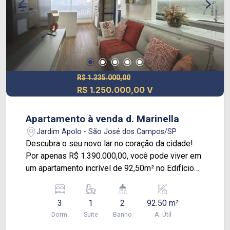
R$ 1.335.000,00
R$ 1.250.000,00 V
Apartamento à venda d. Marinella
Jardim Apolo - São José dos Campos/SP
Descubra o seu novo lar no coração da cidade!
Por apenas R$ 1.390.000,00, você pode viver em
um apartamento incrível de 92,50m² no Edifício
Marinella, a apenas 5 minutos do centro da
cidade, com tudo o que você precisa ao seu
3
1
2
92.50 m²
alcance. Este apartamento é perfeito para quem
Dorm.
Suite
Banho
A. Útil
busca conforto e praticidade. Com 3 dormitórios,
sendo 1 suíte, você terá todo o espaço