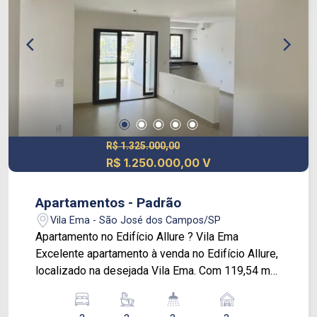
varanda Cozinha bem distribuida Area de servico
Varanda 2 vagas de garagem cobertas
Localizado em um dos bairros mais valorizados
da cidade com facil acesso a comercios servicos
e opcoes de lazer
R$ 1.325.000,00
R$ 1.250.000,00 V
Apartamentos - Padrão
Vila Ema - São José dos Campos/SP
Apartamento no Edifício Allure ? Vila Ema
Excelente apartamento à venda no Edifício Allure,
localizado na desejada Vila Ema. Com 119,54 m²
de área privativa, o imóvel oferece ambientes
amplos, bem distribuídos e com ótima iluminação