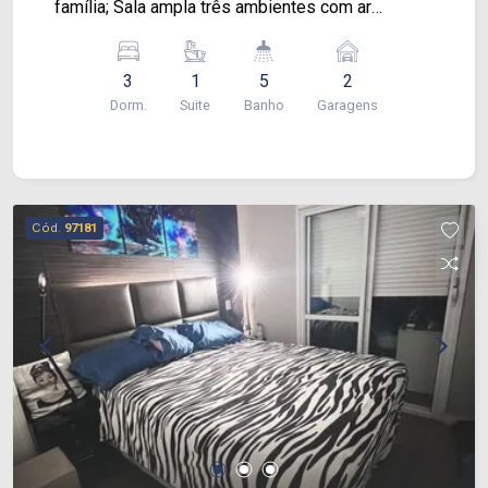
família; Sala ampla três ambientes com ar
condicionado; Varanda com churrasqueira; 1 suíte
2 Vagas. Agende visita, chaves na mão!
3
1
5
2
Dorm.
Suite
Banho
Garagens
Cód.
97181