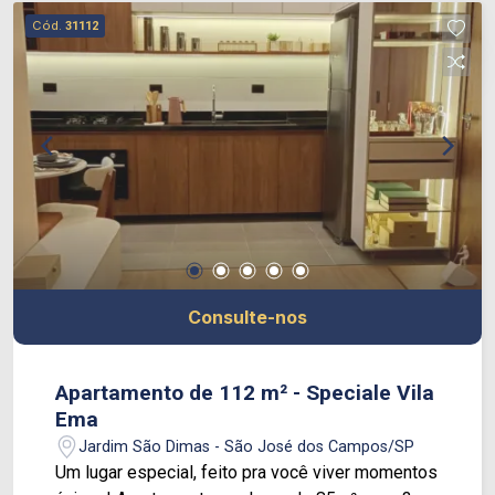
uma planta ampla e bem distribuída, pensada
Cód.
31112
para quem valoriza qualidade de vida. Cada
unidade oferece 2 vagas de garagem + hobby
box, garantindo comodidade e espaço extra para
organização. Localizado na sofisticada Vila Ema,
um dos bairros mais desejados de São José dos
Campos. Entrega prevista: Julho de 2028 Um lar
exclusivo, feito sob medida pra você! *Imagens
do decorado de 85m²
Consulte-nos
Apartamento de 112 m² - Speciale Vila
Ema
Jardim São Dimas - São José dos Campos/SP
Um lugar especial, feito pra você viver momentos