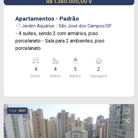
R$ 1.380.000,00 V
Este excelente apartamento no Jardim Aquarius
oferece conforto, praticidade e uma localização
privilegiada, próximo ao Sítio Verde, padarias,
Apartamentos - Padrão
farmácias, restaurantes, lanchonetes e rede de
Jardim Aquárius - São José dos Campos/SP
serviços em geral. Agende sua visita e venha
- 4 suítes, sendo 2 com armários, piso
conhecer seu novo lar no Jardim Aquarius!
porcelanato - Sala para 2 ambientes, piso
porcelanato
4
4
5
2
Dorm.
Suítes
Banho
Garagens
Cód.
4007