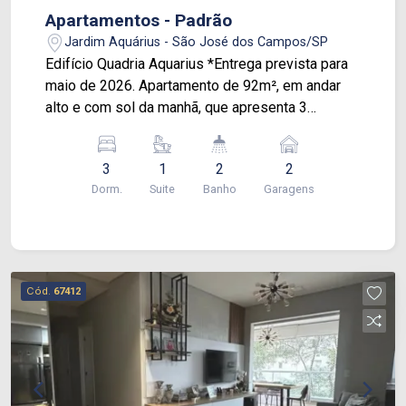
Apartamentos - Padrão
Jardim Aquárius - São José dos Campos/SP
Edifício Quadria Aquarius *Entrega prevista para
maio de 2026. Apartamento de 92m², em andar
alto e com sol da manhã, que apresenta 3
dormitórios, sendo 1 suíte, sala para 2 ambientes
com cozinha integrada, varanda gourmet, banheiro
3
1
2
2
social, área de serviço e 2 vagas de garagem
Dorm.
Suite
Banho
Garagens
cobertas. Conta com acesso por biometria,
janelas maiores com cortinas blackout e
preparação para automação, tomadas USB nos
quartos e na sala, pontos para ar-condicionado e
estrutura para aquecedor a gás de passagem. A
Cód.
67412
área de lazer do condomínio inclui espaço
gourmet com churrasqueira, espaço fitness,
piscinas adulto e infantil, salão de jogos,
brinquedoteca, playground, salão de festas e
SPA, além de portaria e sistema de segurança 24