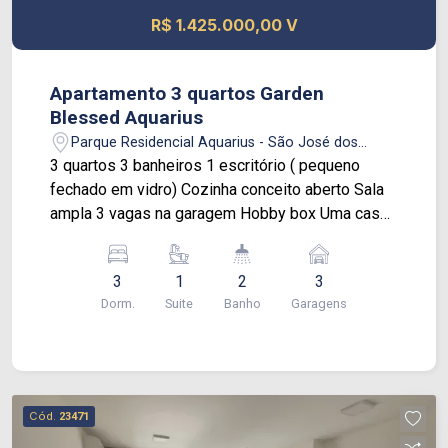
R$ 1.425.000,00 V
Apartamento 3 quartos Garden
Blessed Aquarius
Parque Residencial Aquarius - São José dos
Campos/SP
3 quartos 3 banheiros 1 escritório ( pequeno
fechado em vidro) Cozinha conceito aberto Sala
ampla 3 vagas na garagem Hobby box Uma casa
em um apartamento Quintal grande Fechamento
inteiro em vidro Lavanderia Academia por
3
1
2
3
morador Salao de festa Salao torcedor Sala de
Dorm.
Suite
Banho
Garagens
jogos Play ground Sauna Jacuzzi Vagas para
visitante Excelente apartamento.
Cód.
23471