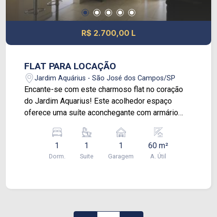
R$ 2.700,00 L
FLAT PARA LOCAÇÃO
Jardim Aquárius - São José dos Campos/SP
Encante-se com este charmoso flat no coração
do Jardim Aquarius! Este acolhedor espaço
oferece uma suíte aconchegante com armário
planejado e elegante piso frio, proporcionando
conforto e praticidade. A sala ampla convida à
1
1
1
60 m²
descontração, enquanto a cozinha completa
Dorm.
Suite
Garagem
A. Útil
acrescenta funcionalidade ao seu dia-a-dia. Com
a conveniência de uma vaga de garagem coberta,
este flat se destaca pela localização privilegiada
e pelo ambiente acolhedor. O melhor disso tudo é
que ele está completamente mobiliado!! Agende