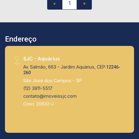
uma visita e descubra o seu novo lar!
«
1
»
Endereço
SJC - Aquárius
Av. Salmão, 663 - Jardim Aquárius, CEP:
12246-
260
São José dos Campos - SP
(12) 3911-5517
contato@imoveissjc.com
Creci: 20632-J