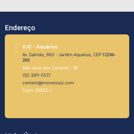
Endereço
SJC - Aquárius
Av. Salmão, 663 - Jardim Aquárius, CEP:
12246-
260
São José dos Campos - SP
(12) 3911-5517
contato@imoveissjc.com
Creci: 20632-J