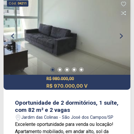
desfrutará do conforto do sistema de
Cód.
04211
aquecimento a gás nas torneiras da pia e no
banho/ducha. Além disso, o condomínio oferece
um lazer completo, garantindo que você tenha
tudo o que precisa para relaxar e se divertir no
seu novo lar. Venha visitar hoje e descubra a sua
próxima morada. Fale com a equipe da Imóveis
SJC.
R$ 980.000,00
R$ 970.000,00 V
Oportunidade de 2 dormitórios, 1 suíte,
com 82 m² e 2 vagas
Jardim das Colinas - São José dos Campos/SP
Excelente oportunidade para venda ou locação!
Apartamento mobiliado, em andar alto, sol da