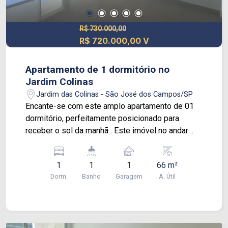
R$ 730.000,00
R$ 720.000,00 V
Apartamento de 1 dormitório no
Jardim Colinas
Jardim das Colinas - São José dos Campos/SP
Encante-se com este amplo apartamento de 01
dormitório, perfeitamente posicionado para
receber o sol da manhã . Este imóvel no andar
alto oferece um estilo de vida inigualável, com
uma espaçosa sacada. A cozinha americana é
1
1
1
66 m²
perfeita para entreter, com iluminação LED que
Dorm.
Banho
Garagem
A. Útil
criam uma atmosfera acolhedora. Os armários
planejados na cozinha, área de serviço,
dormitório, banheiro e despensa garantem
organização e sofisticação. Além disso, você