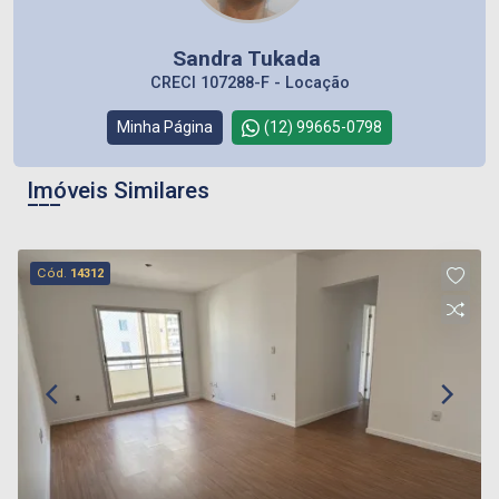
Sandra Tukada
CRECI 107288-F - Locação
Minha Página
(12) 99665-0798
Imóveis Similares
Cód.
14312