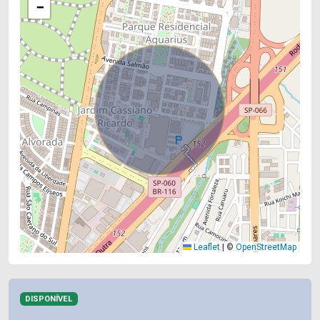
−
Leaflet
|
©
OpenStreetMap
DISPONÍVEL