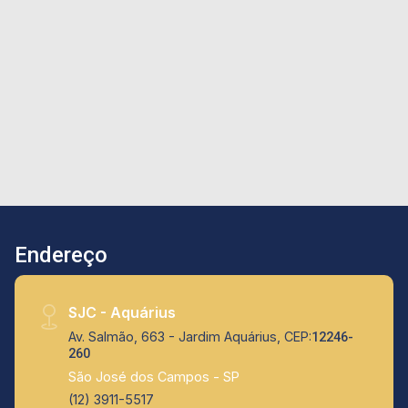
garantindo segurança e praticidade. Diferenciais
do imóvel: Planta bem distribuída, com
excelente aproveitamento dos espaços Cozinha
com despensa Dormitórios bem iluminados e
arejados Ideal para famílias maiores ou quem
busca mais conforto no dia a dia Lazer
completo no condomínio: Piscinas adulto e
infantil Sauna e hidromassagem Espaço
gourmet com churrasqueira e forno de pizza
Salão de festas Brinquedoteca Playground Sala
de jogos Academia completa Tudo isso em um
Endereço
condomínio seguro, com ótima localização e
infraestrutura completa para toda a família.
Agende sua visita e venha conhecer esse
SJC - Aquárius
apartamento que tem tudo o que você precisa!
Av. Salmão, 663 - Jardim Aquárius, CEP:
12246-
260
São José dos Campos - SP
(12) 3911-5517