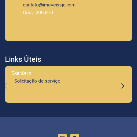
contato@imoveissjc.com
Creci: 20632-J
Links Úteis
Cartório
Solicitação de serviço