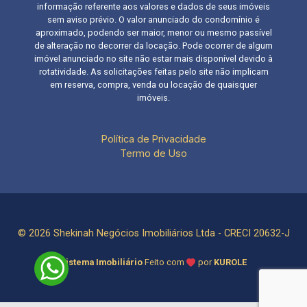
conforto real e valorização garantida. Agende
informação referente aos valores e dados de seus imóveis
sem aviso prévio. O valor anunciado do condomínio é
sua visita e conheça de perto esse apartamento
aproximado, podendo ser maior, menor ou mesmo passível
exclusivo no Premiere frente praça.
de alteração no decorrer da locação. Pode ocorrer de algum
imóvel anunciado no site não estar mais disponível devido à
rotatividade. As solicitações feitas pelo site não implicam
em reserva, compra, venda ou locação de quaisquer
imóveis.
Política de Privacidade
Termo de Uso
© 2026 Shekinah Negócios Imobiliários Ltda - CRECI 20632-J
Sistema Imobiliário
Feito com
por
KUROLE