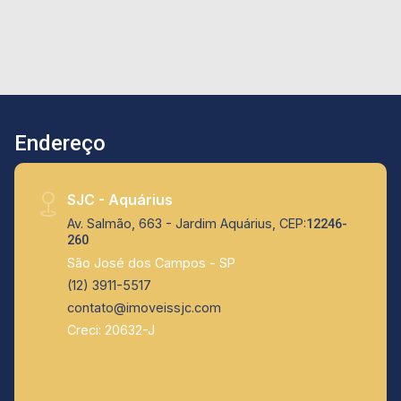
encantadora para o verde da praça. Além de
valorizar a estética do imóvel, esse ambiente
melhora a vivência diária, trazendo luz natural,
ventilação e um cenário agradável em todas as
horas. Na área íntima, o imóvel conta com 3
dormitórios, sendo 1 suíte com closet,
Endereço
proporcionando privacidade e conforto. Os
quartos são bem planejados, com ótima
circulação e acabamento de alto padrão. A
SJC - Aquárius
cozinha é funcional, com integração inteligente
Av. Salmão, 663 - Jardim Aquárius, CEP:
12246-
ao restante do apartamento, ideal para quem
260
gosta de praticidade e aproveitamento de
São José dos Campos - SP
espaço. O Condomínio Premiere é referência
(12) 3911-5517
em alto padrão na cidade, oferecendo lazer
contato@imoveissjc.com
completo e infraestrutura segura para toda a
Creci: 20632-J
família. Aqui, você tem a comodidade de morar
em um empreendimento moderno, valorizado e
com excelente padrão construtivo. Diferenciais