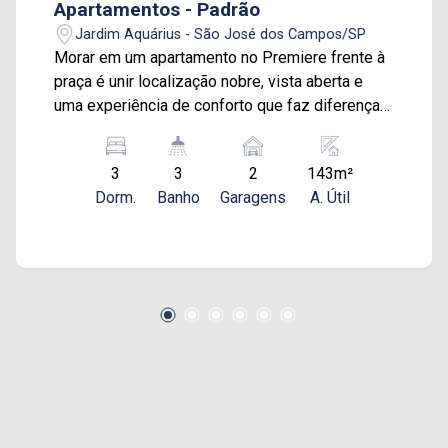
Apartamentos - Padrão
Jardim Aquárius - São José dos Campos/SP
Morar em um apartamento no Premiere frente à
praça é unir localização nobre, vista aberta e
uma experiência de conforto que faz diferença
no dia a dia. Este imóvel está em um dos pontos
mais valorizados de São José dos Campos,
3
3
2
143m²
com uma vista definitiva para a praça, trazendo
Dorm.
Banho
Garagens
A. Útil
sensação de amplitude, tranquilidade e
qualidade de vida - algo raro em condomínios
de alto padrão. Com 143 m², o apartamento
oferece uma planta moderna e bem distribuída,
ideal para quem busca praticidade sem abrir
mão de elegância. A área social é ampla, bem
iluminada e integra sala e varanda, criando um
ambiente perfeito para viver bons momentos
com a família ou receber amigos com conforto.
A varanda gourmet é um dos grandes
destaques, com espaço generoso e vista