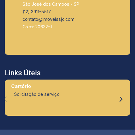
São José dos Campos - SP
(12) 3911-5517
contato@imoveissjc.com
Creci: 20632-J
Links Úteis
Cartório
Solicitação de serviço