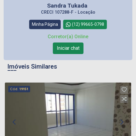
Sandra Tukada
CRECI 107288-F - Locação
Minha Página
(12) 99665-0798
Corretor(a) Online
Iniciar chat
Imóveis Similares
Cód.
19151