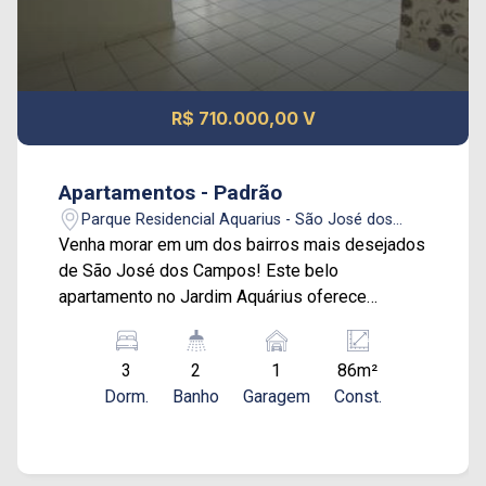
R$ 710.000,00 V
Apartamentos - Padrão
Parque Residencial Aquarius - São José dos
Campos/SP
Venha morar em um dos bairros mais desejados
de São José dos Campos! Este belo
apartamento no Jardim Aquárius oferece
conforto, praticidade e uma estrutura de lazer.
Características do imóvel: - 3 dormitórios,
3
2
1
86m²
sendo 1 suíte e sala ampla com piso cerâmico -
Dorm.
Banho
Garagem
Const.
Repleto de armários planejados - 1 vaga de
garagem coberta (subsolo) - Condomínio
completo com: Piscina, Salão de festas,
Churrasqueira, Playground e Brinquedoteca e