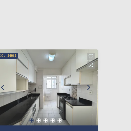
Cód.
24812