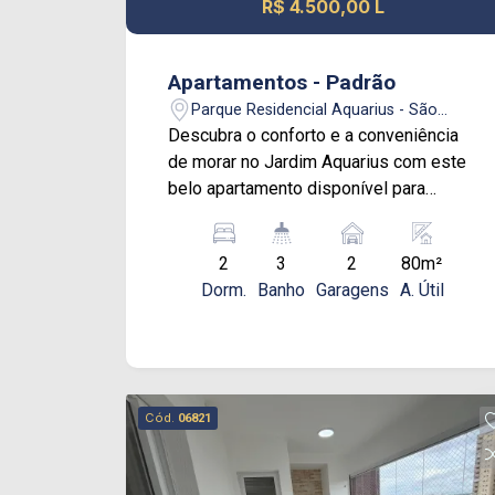
R$ 4.500,00 L
Apartamentos - Padrão
Parque Residencial Aquarius - São
José dos Campos/SP
Descubra o conforto e a conveniência
de morar no Jardim Aquarius com este
belo apartamento disponível para
locação. Com 2 dormitórios, incluindo
uma suíte, este lar é perfeito para quem
2
3
2
80m²
busca espaço e funcionalidade. Todos
Dorm.
Banho
Garagens
A. Útil
os cômodos são equipados com
armários planejados, oferecendo ampla
capacidade de armazenamento e
organização. Situado em um andar alto,
o apartamento proporciona uma vista
Cód.
06821
encantadora, ideal para apreciar
momentos relaxantes. A varanda
gourmet é um destaque, perfeita para