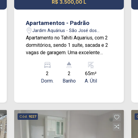
R$ 3.500,00 L
Apartamentos - Padrão
Jardim Aquárius - São José dos
Campos/SP
Apartamento no Tahiti Aquarius, com 2
dormitórios, sendo 1 suíte, sacada e 2
vagas de garagem. Uma excelente
opção para quem busca morar no
Jardim Aquarius, um dos bairros mais
2
2
65m²
desejados de São José dos Campos,
Dorm.
Banho
A. Útil
com praticidade, conforto e fácil
acesso a comércios, serviços, escolas,
restaurantes e principais vias da
cidade. Ideal para quem deseja viver
com qualidade em uma localização
Cód.
9227
estratégica. Entre em contato e agende
sua visita!