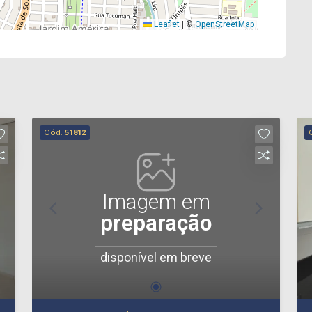
Leaflet
|
©
OpenStreetMap
Cód.
51812
Imagem em
preparação
disponível em breve