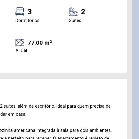
3
2
Dormitórios
Suítes
77.00 m²
A. Útil
 suítes, além de escritório, ideal para quem precisa de
udar em casa.
ozinha americana integrada à sala para dois ambientes,
e perfeito para receber. O apartamento é repleto de