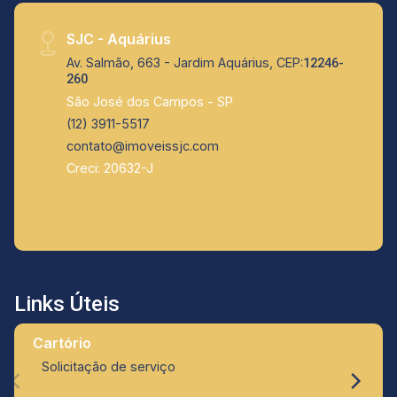
SJC - Aquárius
Av. Salmão, 663 - Jardim Aquárius, CEP:
12246-
260
São José dos Campos - SP
(12) 3911-5517
contato@imoveissjc.com
Creci: 20632-J
Links Úteis
Cartório
Solicitação de serviço